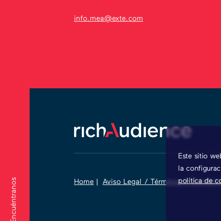
info.mea@exte.com
Este sitio w
la configura
Copyright 2019
Encuéntranos
política de c
Home
|
Aviso Legal / Términos Y Condici