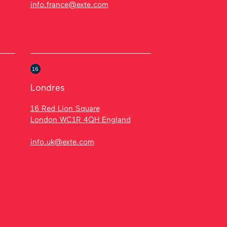
info.france@exte.com
16
Londres
16 Red Lion Square
London WC1R 4QH England
info.uk@exte.com