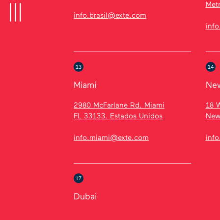
Metr
info.brasil@exte.com
inf
13
14
Miami
New
2980 McFarlane Rd. Miami
18 W
FL 33133. Estados Unidos
New
info.miami@exte.com
inf
17
Dubai