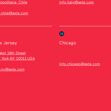
opolitana, Chile
info.italy@exte.com
o.chile@exte.com
15
 Jersey
Chicago
est 18th Street
 York,NY 10011,USA
info.chicago@exte.com
o.ny@exte.com