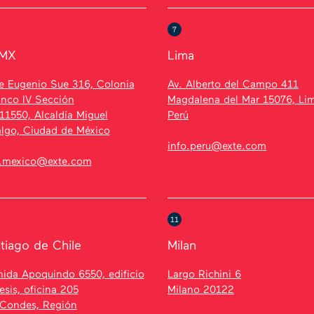
7
MX
Lima
e Eugenio Sue 316, Colonia
Av. Alberto del Campo 411
anco IV Sección
Magdalena del Mar 15076, Li
11550, Alcaldía Miguel
Perú
algo, Ciudad de México
info.peru@exte.com
o.mexico@exte.com
11
tiago de Chile
Milan
ida Apoquindo 6550, edificio
Largo Richini 6
sis, oficina 205
Milano 20122
 Condes, Región