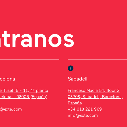
tranos
3
celona
Sabadell
e Tuset, 5 - 11, 4ª planta
Francesc Macia 54, floor 3
celona - 08006 (España)
08208, Sabadell, Barcelona,
España
o@exte.com
+34 918 221 969
info@exte.com