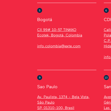
5
6
Bogotá
CD
Cll 99# 10-57 TINKKO
Call
Ecotek, Bogotá, Colombia
Pol
C.P.
info.colombia@exte.com
Hid
inf
9
10
Sao Paulo
San
Av. Paulista, 1374 - Bela Vista,
Aven
São Paulo
Géne
SP, 01310-100, Brasil
Las